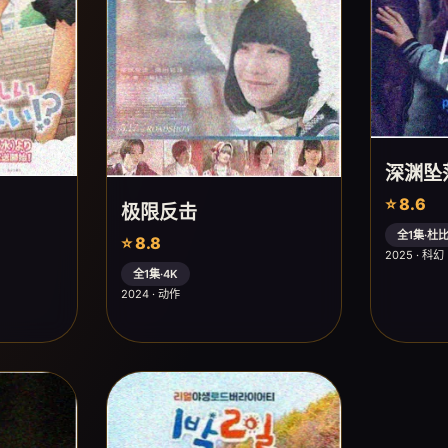
深渊坠
⭐ 8.6
极限反击
全1集·杜
⭐ 8.8
2025 · 科幻
全1集·4K
2024 · 动作