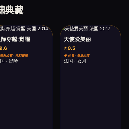
虎啸典藏
星际穿越:觉醒
天使爱美丽
 9.6
⭐ 9.5
 高分必看 · 科幻巅峰
💎 必看 · 浪漫经典
国 · 冒险
法国 · 喜剧