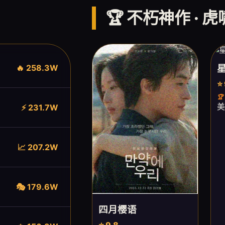
🏆 不朽神作 · 
🔥 258.3W
⭐

美
⚡ 231.7W
📈 207.2W
🎭 179.6W
四月樱语
⭐ 9.8