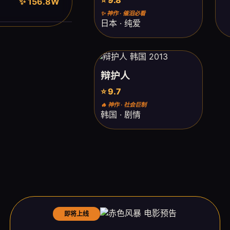
✨ 156.8W
✨ 神作 · 催泪必看
日本 · 纯爱
辩护人
⭐ 9.7
🔥 神作 · 社会巨制
韩国 · 剧情
即将上线