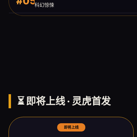
#05
科幻惊悚
⏳ 即将上线 · 灵虎首发
即将上线