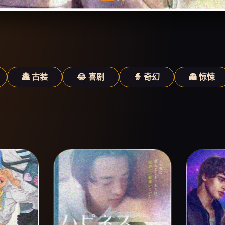
🏯 古装
😂 喜剧
🧙 奇幻
👻 惊悚