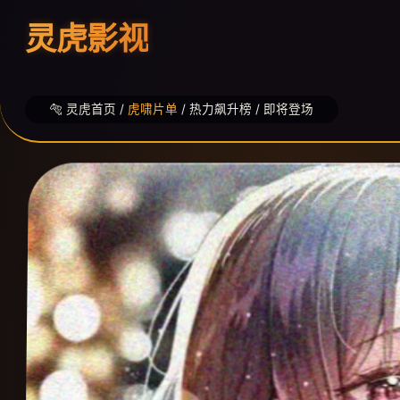
灵虎影视
🐅 灵虎首页 /
虎啸片单
/ 热力飙升榜 / 即将登场