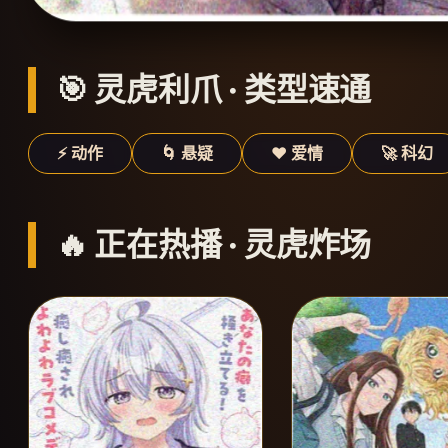
🎯 灵虎利爪 · 类型速通
⚡ 动作
🌀 悬疑
❤️ 爱情
🚀 科幻
🔥 正在热播 · 灵虎炸场