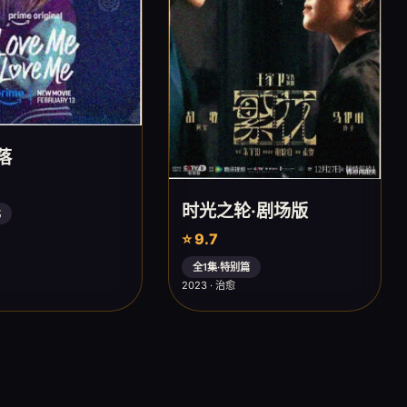
落
时光之轮·剧场版
比
⭐ 9.7
全1集·特别篇
2023 · 治愈