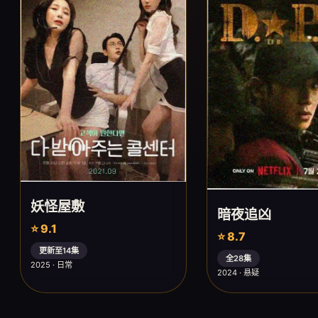
妖怪屋敷
暗夜追凶
⭐ 9.1
⭐ 8.7
更新至14集
全28集
2025 · 日常
2024 · 悬疑