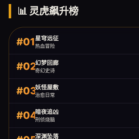
📊 灵虎飙升榜
星穹远征
#01
热血冒险
幻梦回廊
#02
奇幻史诗
妖怪屋敷
#03
治愈日常
暗夜追凶
#04
刑侦烧脑
深渊坠落